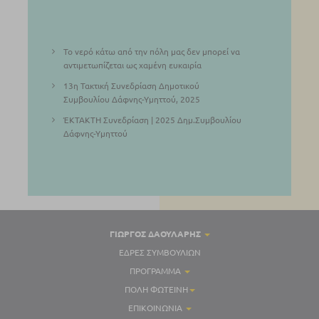
Το νερό κάτω από την πόλη μας δεν μπορεί να
αντιμετωπίζεται ως χαμένη ευκαιρία
13η Τακτική Συνεδρίαση Δημοτικού
Συμβουλίου Δάφνης-Υμηττού, 2025
ΈΚΤΑΚΤΗ Συνεδρίαση | 2025 Δημ.Συμβουλίου
Δάφνης-Υμηττού
ΓΙΏΡΓΟΣ ΔΑΟΥΛΑΡΗΣ
ΈΔΡΕΣ ΣΥΜΒΟΥΛΊΩΝ
ΠΡΌΓΡΑΜΜΑ
ΠΌΛΗ ΦΩΤΕΙΝΉ
ΕΠΙΚΟΙΝΩΝΊΑ