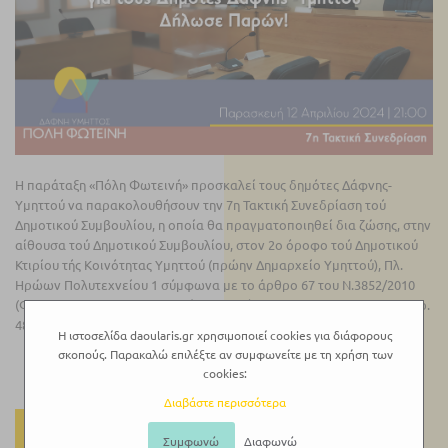
Η παράταξη «Πόλη Φωτεινή» προσκαλεί τους δημότες Δάφνης-
Υμηττού να παρακολουθήσουν την 7η Τακτική Συνεδρίαση τού
Δημοτικού Συμβουλίου, η οποία θα πραγματοποιηθεί δια ζώσης, στην
αίθουσα τού Δημοτικού Συμβουλίου, στον 2ο όροφο τού Δημοτικού
Κτιρίου τής Κοινότητας Υμηττού (πρώην Δημαρχείο Υμηττού), Πλ.
Ηρώων Πολυτεχνείου 1 σύμφωνα με το άρθρο 67 του Ν.3852/2010
(ΦΕΚ 87/τ.Α’/07-06-2010) καθώς και το άρθ.11 του Ν.5043/2023 (υπ’αρ.
488/2023 εγκύκλιος ΥΠΕΣ ).
Η ιστοσελίδα daoularis.gr χρησιμοποιεί cookies για διάφορους
σκοπούς. Παρακαλώ επιλέξτε αν συμφωνείτε με τη χρήση των
cookies:
Διαβάστε περισσότερα
ΠΕΡΙΣΣΌΤΕΡΑ
Συμφωνώ
Διαφωνώ