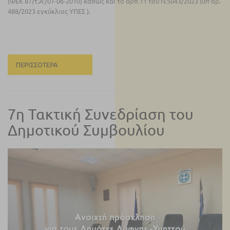
(ΦΕΚ 87/τ.Α’/07-06-2010) καθώς και το άρθ.11 του Ν.5043/2023 (υπ’αρ.
488/2023 εγκύκλιος ΥΠΕΣ ).
ΠΕΡΙΣΣΌΤΕΡΑ
7η Τακτική Συνεδρίαση του
Δημοτικού Συμβουλίου