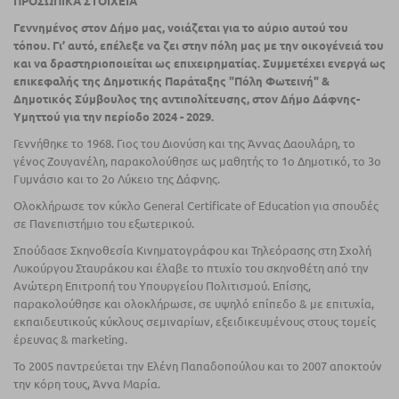
ΠΡΟΣΩΠΙΚΑ ΣΤΟΙΧΕΙΑ
Γεννημένος στον Δήμο μας, νοιάζεται για το αύριο αυτού του
τόπου. Γι’ αυτό, επέλεξε να ζει
στην
πόλη μας µε την οικογένειά του
και να δραστηριοποιείται ως επιχειρηματίας. Συμμετέχει ενεργά ως
επικεφαλής της Δημοτικής Παράταξης "Πόλη Φωτεινή" &
Δημοτικός Σύμβουλος της αντιπολίτευσης,
στον
Δήμο Δάφνης-
Υμηττού για την περίοδο 2024 - 2029.
Γεννήθηκε το 1968. Γιος του Διονύση και της Άννας Δαουλάρη, το
γένος Ζουγανέλη, παρακολούθησε ως μαθητής το 1ο Δημοτικό, το 3ο
Γυμνάσιο και το 2ο Λύκειο της Δάφνης.
Ολοκλήρωσε τον κύκλο General Certificate of Education για σπουδές
σε Πανεπιστήμιο του εξωτερικού.
Σπούδασε Σκηνοθεσία Κινηματογράφου και Τηλεόρασης στη Σχολή
Λυκούργου Σταυράκου και έλαβε το πτυχίο του σκηνοθέτη από την
Ανώτερη Επιτροπή του Υπουργείου Πολιτισμού. Eπίσης,
παρακολούθησε και ολοκλήρωσε, σε υψηλό επίπεδο & µε επιτυχία,
εκπαιδευτικούς κύκλους σεμιναρίων, εξειδικευμένους στους τομείς
έρευνας & marketing.
Το 2005 παντρεύεται την Ελένη Παπαδοπούλου και το 2007 αποκτούν
την κόρη τους, Άννα Μαρία.