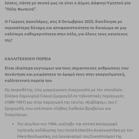
λύσεις, πάντα με σκοπό μας να γίνει ο Δήμος
Δάφνης-Υμηττού
μία
"Πόλη Φωτεινή”.
Ο Γιώργος
Δαουλάρης,
στις 8 Οκτωβρίου 2023, διεκδίκησε με
περισσότερη δύναμη και αποφασιστικότητα το δικαίωμα σε µια
καλύτερη καθημερινότητα στην πόλη, για όλους τους κατοίκους
της!
ΚΑΛΛΙΤΕΧΝΙΚΗ ΠΟΡΕΙΑ
Είναι ιδιαίτερα ευγνώμων για τους σημαντικούς ανθρώπους που
συνάντησε και µοιράστηκε το όραμά τους στην επαγγελματική,
καλλιτεχνική πορεία του.
Ως σκηνοθέτης, είχε μακρόχρονη συνεργασία µε τον σπουδαίο
Έλληνα δημιουργό Γιάννη Σμαραγδή σε τηλεοπτικές παραγωγές
(1989-1997) και στην παραγωγή της ταινίας «Καβάφης», του Γ.
Σμαραγδή, που απέσπασε πλήθος διεθνών βραβείων και
διακρίσεων.
Τον Απρίλιο του 1994, ανέλαβε την οπτική καταγραφή
τιµητικής εκδήλωσης του ποιητή Μανόλη Αναγνωστάκη µε τον
Μίκη Θεοδωράκη, για λογαριασµό του Συνασπισµού της