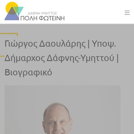
Γιώργος Δαουλάρης | Υποψ.
Δήμαρχος Δάφνης-Υμηττού |
Βιογραφικό