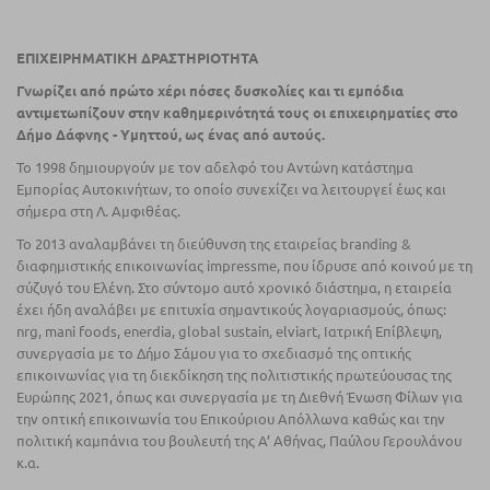
ΕΠΙΧΕΙΡΗΜΑΤΙΚΗ ΔΡΑΣΤΗΡΙΟΤΗΤΑ
Γνωρίζει από πρώτο χέρι πόσες δυσκολίες και τι εµπόδια
αντιµετωπίζουν στην καθηµερινότητά τους οι επιχειρηµατίες στο
Δήµο Δάφνης - Υµηττού, ως ένας από αυτούς.
Το 1998 δηµιουργούν µε τον αδελφό του Αντώνη κατάστηµα
Εµπορίας Αυτοκινήτων, το οποίο συνεχίζει να λειτουργεί έως και
σήµερα στη Λ. Αµφιθέας.
To 2013 αναλαµβάνει τη διεύθυνση της εταιρείας branding &
διαφηµιστικής επικοινωνίας impressme, που ίδρυσε από κοινού µε τη
σύζυγό του Ελένη. Στο σύντοµο αυτό χρονικό διάστηµα, η εταιρεία
έχει ήδη αναλάβει µε επιτυχία σηµαντικούς λογαριασµούς, όπως:
nrg, mani foods, enerdia, global sustain, elviart, Ιατρική Επίβλεψη,
συνεργασία µε το Δήµο Σάµου για το σχεδιασµό της οπτικής
επικοινωνίας για τη διεκδίκηση της πολιτιστικής πρωτεύουσας της
Ευρώπης 2021, όπως και συνεργασία µε τη Διεθνή Ένωση Φίλων για
την οπτική επικοινωνία του Επικούριου Απόλλωνα καθώς και την
πολιτική καμπάνια του βουλευτή της Α’ Αθήνας, Παύλου Γερουλάνου
κ.α.