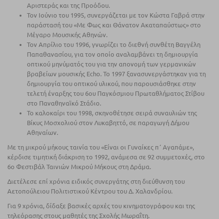
Αριστεράς και της Προόδου.
Τον Ιούνιο του 1995, συνεργάζεται µε τον Κώστα Γαβρά στην
παράστασή του «Με Φως και Θάνατον Ακαταπαύστως» στο
Μέγαρο Μουσικής Αθηνών.
Τον Απρίλιο του 1996, γνωρίζει το διεθνή συνθέτη Βαγγέλη
Παπαθανασίου, για τον οποίο αναλαµβάνει τη δηµιουργία
οπτικού µηνύµατός του για την απονοµή των γερµανικών
βραβείων µουσικής Εcho. Το 1997 ξανασυνεργάστηκαν για τη
δηµιουργία του οπτικού υλικού, που παρουσιάσθηκε στην
τελετή έναρξης του 6ου Παγκόσµιου Πρωταθλήµατος Στίβου
στο Παναθηναϊκό Στάδιο.
Το καλοκαίρι του 1998, σκηνοθέτησε σειρά συναυλιών της
Βίκυς Μοσχολιού στον Λυκαβηττό, σε παραγωγή Δήµου
Αθηναίων.
Με τη µικρού µήκους ταινία του «Είναι οι Γυναίκες π΄ Αγαπάµε»,
κέρδισε τιµητική διάκριση το 1992, ανάµεσα σε 92 συµµετοχές, στο
6ο Φεστιβάλ Ταινιών Μικρού Μήκους στη Δράµα.
Διετέλεσε επί χρόνια ειδικός συνεργάτης στη διεύθυνση του
Αετοπούλειου Πολιτιστικού Κέντρου του Δ. Χαλανδρίου.
Για 9 χρόνια, δίδαξε βασικές αρχές του κινηµατογράφου και της
τηλεόρασης στους µαθητές της Σχολής Μωραΐτη.