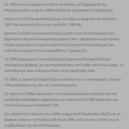
Το 1985 γίνεται µέλος στο Στέκι Νεολαίας επί δημαρχίας Χρ.
Μιχαλόπουλου, ενώ το 1986 εκλέγεται Συνοικιακός Σύµβουλος.
Μέλος του Πνευµατικού Κέντρου του Δήμου Δάφνης την περίοδο
1991-94, Αντιπρόεδρος την περίοδο 1994-98.
Εκπονεί ειδική τεχνικοοικονοµική µελέτη για τη λειτουργία του
Δηµοτικού Θερινού Κινηµατογράφου Cine – Δάφνη και αναπτύσσει
πλήρη πρόταση για τη λειτουργία του Σπιτιού Μπουζιάνη µε την
ευγενή συνεργασία του σκηνοθέτη Γ. Σµαραγδή.
Το 1998 δηµιουργεί την Ανεξάρτητη Δηµοτική Κίνηση Πολιτών
«Καληµέρα Δάφνη», με προσωπικότητες από κάθε πολιτικό χώρο. Το
αποτέλεσµα των εκλογών δίνει στην παράταξη 14%.
Το 2002, η Δηµοτική Παράταξη ενισχύεται και ο συνδυασµός παίρνει
17% καταλήγοντας 3ος σε 9 συνδυασµούς.
Το Μάιο του 2006 συμμετέχει στις προκριματικές εκλογές για την
ανάδειξη υποψήφιου Δημάρχου, με συμμετοχή 1.000 δημοτών και
τον επιλέγουν με ποσοστό 75%.
Στις Δημοτικές εκλογές του 2006, η Δημοτική Παράταξη «Μαζί για τη
Δάφνη» παίρνει τη δεύτερη θέση με 28%, εκλέγοντας 5 από τους 8
συμβούλους της αντιπολίτευσης.