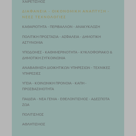
ΧΑΙΡΕΤΙΣΜΌΣ
ΔΙΑΦΆΝΕΙΑ - ΟΙΚΟΝΟΜΙΚΉ ΑΝΆΠΤΥΞΗ -
ΝΈΕΣ ΤΕΧΝΟΛΟΓΊΕΣ
ΚΑΘΑΡΙΌΤΗΤΑ - ΠΕΡΙΒΆΛΛΟΝ - ΑΝΑΚΎΚΛΩΣΗ
ΠΟΛΙΤΙΚΉ ΠΡΟΣΤΑΣΊΑ - ΑΣΦΆΛΕΙΑ - ΔΗΜΟΤΙΚΉ
ΑΣΤΥΝΟΜΊΑ
ΥΠΟΔΟΜΈΣ - ΚΑΘΗΜΕΡΙΝΌΤΗΤΑ - ΚΥΚΛΟΦΟΡΙΑΚΌ &
ΔΗΜΟΤΙΚΉ ΣΥΓΚΟΙΝΩΝΊΑ
ΑΝΑΒΆΘΜΙΣΗ ΔΙΟΙΚΗΤΙΚΏΝ ΥΠΗΡΕΣΙΏΝ - ΤΕΧΝΙΚΈΣ
ΥΠΗΡΕΣΊΕΣ
ΥΓΕΙΆ - ΚΟΙΝΩΝΙΚΉ ΠΡΌΝΟΙΑ - ΚΑΠΗ -
ΠΡΟΣΒΑΣΙΜΌΤΗΤΑ
ΠΑΙΔΕΊΑ - ΝΕΑ ΓΕΝΙΆ - ΕΘΕΛΟΝΤΙΣΜΌΣ - ΑΔΈΣΠΟΤΑ
ΖΏΑ
ΠΟΛΙΤΙΣΜΌΣ
ΑΘΛΗΤΙΣΜΌΣ