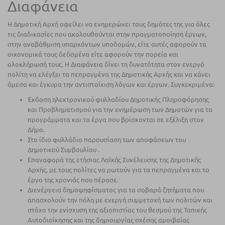
Διαφάνεια
Η Δημοτική Αρχή οφείλει να ενημερώνει τους δημότες της για όλες
τις διαδικασίες που ακολουθούνται στην πραγματοποίηση έργων,
στην αναβάθμιση υπαρχόντων υποδομών, είτε αυτές αφορούν τα
οικονομικά τους δεδομένα είτε αφορούν την πορεία και
ολοκλήρωσή τους. Η Διαφάνεια δίνει τη δυνατότητα στον ενεργό
πολίτη να ελέγξει τα πεπραγμένα της Δημοτικής Αρχής και να κάνει
άμεσα και έγκυρα την αντιστοίχιση λόγων και έργων. Συγκεκριμένα:
Έκδοση ηλεκτρονικού φυλλαδίου Δημοτικής Πληροφόρησης
και Προβληματισμού για την ενημέρωση των Δημοτών για τα
προγράμματα και τα έργα που βρίσκονται σε εξέλιξη στον
Δήμο.
Στο ίδιο φυλλάδιο παρουσίαση των αποφάσεων του
Δημοτικού Συμβουλίου .
Επαναφορά της ετήσιας Λαϊκής Συνέλευσης της Δημοτικής
Αρχής, με τους πολίτες να ρωτούν για τα πεπραγμένα και το
έργο της χρονιάς που πέρασε.
Διενέργεια δημοψηφίσματος για τα σοβαρά ζητήματα που
απασχολούν την πόλη με ενεργή συμμετοχή των πολιτών και
στόχο την ενίσχυση της αξιοπιστίας του θεσμού της Τοπικής
Αυτοδιοίκησης και της δημιουργίας σχέσης αμοιβαίας