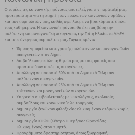
Ο τομέας της κοινωνικής πρόνοιας αποτελεί, για την παράταξή μας,
προτεραιότητα για τη στήριξη των ευάλωτων κοινωνικών ομάδων
και των συμπολιτών μας, καθώς οφείλουμε να βρισκόμαστε δίπλα
τους καθημερινά. Η κοινωνική πρόνοια θα έχει ως βάση την
πολύτεκνη και μονογονεϊκή οικογένεια, την Τρίτη Ηλικία, τα ΑΜΕΑ
και τους άνεργους συμπολίτες μας. Συγκεκριμένα:
Ίδρυση γραφείου καταγραφής πολύτεκνων και μονογονεϊκών
οικογενειών στον Δήμο.
Διαβούλευση σε όλη τη θητεία μας με τους φορείς που
προστατεύουν αυτές τις οικογένειες.
Απαλλαγή σε ποσοστό 50% από τα Δημοτικά Τέλη των
πολύτεκνων οικογενειών.
Απαλλαγή σε ποσοστό 25% από τα Δημοτικά Τέλη των
τρίτεκνων και μονογονεϊκών οικογενειών.
Υπηρεσία συμβουλευτικής με ψυχολόγους, σχολικούς
συμβούλους και κοινωνικούς λειτουργούς.
Δημιουργία ξενώνων φιλοξενίας ηλικιωμένων ατόμων χωρίς
συγγενείς.
Δημιουργία ΚΗΦΗ (Κέντρο Ημερήσιας Φροντίδας
Ηλικιωμένων) στον Υμηττό.
Προγράμματα δραστηριοτήτων, όπως ζωγραφική,