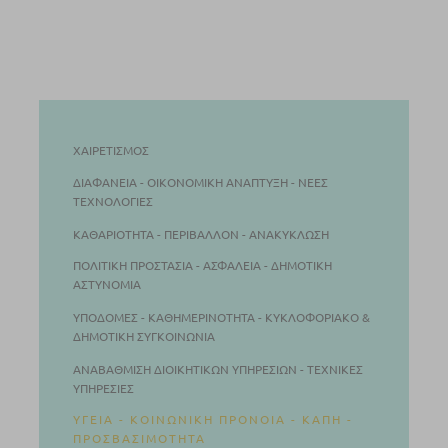
ΧΑΙΡΕΤΙΣΜΌΣ
ΔΙΑΦΆΝΕΙΑ - ΟΙΚΟΝΟΜΙΚΉ ΑΝΆΠΤΥΞΗ - ΝΈΕΣ
ΤΕΧΝΟΛΟΓΊΕΣ
ΚΑΘΑΡΙΌΤΗΤΑ - ΠΕΡΙΒΆΛΛΟΝ - ΑΝΑΚΎΚΛΩΣΗ
ΠΟΛΙΤΙΚΉ ΠΡΟΣΤΑΣΊΑ - ΑΣΦΆΛΕΙΑ - ΔΗΜΟΤΙΚΉ
ΑΣΤΥΝΟΜΊΑ
ΥΠΟΔΟΜΈΣ - ΚΑΘΗΜΕΡΙΝΌΤΗΤΑ - ΚΥΚΛΟΦΟΡΙΑΚΌ &
ΔΗΜΟΤΙΚΉ ΣΥΓΚΟΙΝΩΝΊΑ
ΑΝΑΒΆΘΜΙΣΗ ΔΙΟΙΚΗΤΙΚΏΝ ΥΠΗΡΕΣΙΏΝ - ΤΕΧΝΙΚΈΣ
ΥΠΗΡΕΣΊΕΣ
ΥΓΕΙΆ - ΚΟΙΝΩΝΙΚΉ ΠΡΌΝΟΙΑ - ΚΑΠΗ -
ΠΡΟΣΒΑΣΙΜΌΤΗΤΑ