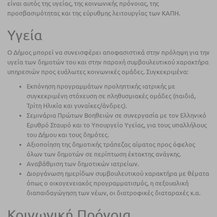
είναι αυτός της υγείας, της κοινωνικής πρόνοιας, της
προσβασιμότητας και της εύρυθμης λειτουργίας των ΚΑΠΗ.
Υγεία
Ο Δήμος μπορεί να συνεισφέρει αποφασιστικά στην πρόληψη για την
υγεία των δημοτών του και στην παροχή συμβουλευτικού χαρακτήρα
υπηρεσιών προς ευάλωτες κοινωνικές ομάδες. Συγκεκριμένα:
Εκπόνηση προγραμμάτων προληπτικής ιατρικής με
συγκεκριμένη στόχευση σε πληθυσμιακές ομάδες (παιδιά,
Τρίτη Ηλικία και γυναίκες/άνδρες).
Σεμινάρια Πρώτων Βοηθειών σε συνεργασία με τον Ελληνικό
Ερυθρό Σταυρό και το Υπουργείο Υγείας, για τους υπαλλήλους
του Δήμου και τους δημότες.
Αξιοποίηση της δημοτικής τράπεζας αίματος προς όφελος
όλων των δημοτών σε περίπτωση έκτακτης ανάγκης.
Αναβάθμιση των δημοτικών ιατρείων.
Διοργάνωση ημερίδων συμβουλευτικού χαρακτήρα με θέματα
όπως ο οικογενειακός προγραμματισμός, η σεξουαλική
διαπαιδαγώγηση των νέων, οι διατροφικές διαταραχές κ.α.
Κοινωνική Πρόνοια