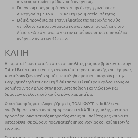
συνεταιριστικών ομάδων από άνεργους.
Εκπόνηση προγραμμάτων για την άνεργη γυναίκα σε
συνεργασία με το ΚΕ.Θ.Υ. και τη Γραμματεία Ισότητας.
Ειδικά προνόμια σε επαγγελματίες της περιοχής που θα
στηρίξουν τα προγράμματα κοινωνικής απασχόλησης του
Δήμου. Ειδικό γραφείο για την επιμόρφωση και απασχόληση
ανέργων άνω των 45 ετών.
ΚΑΠΗ
Η παράταξή μας πιστεύει ότι οι συμπολίτες μας που βρίσκονται στην
Τρίτη Ηλικία πρέπει να τυγχάνουν ιδιαίτερης προσοχής και μέριμνας.
Αποτελούν ζωντανό κομμάτι του πληθυσμού και μπορούν με την
ενεργητικότητά τους και τη διάθεση του ελεύθερου χρόνου τους να
βοηθήσουν τον Δήμο στην πραγματοποίηση εκδηλώσεων και
δράσεων εθελοντικού και όχι μόνο χαρακτήρα.
Ο συνδυασμός μας «Δάφνη-Υμηττός ΠΟΛΗ ΦΩΤΕΙΝΗ» θέλει να
αναβαθμίσει και να αναδιαμορφώσει τα ΚΑΠΗ της πόλης, ώστε να
προσφέρει ουσιαστικές υπηρεσίες στους συμπολίτες μας και να τα
μετατρέψει σε χώρους πραγματικής επικοινωνίας και καθημερινής
γιορτής.
Ο στόχος αυτός μπορεί να επιτευχθεί με την αναζήτηση και εκπόνηση