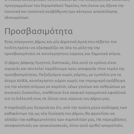
προγραμμάτων του Ευρωπαϊκού Ταμείου, που έχουν ως άξονα την
ποιοτική και ποσοτική αναβάθμιση των κέντρων απασχόλησης
ηλικιωμένων.
Προσβασιμότητα
Ένας σύγχρονος Δήμος και μία Δημοτική Αρχή που σέβεται τον
πολίτη πρέπει να εξασφαλίζει σε όλα τα μέλη της την
προσβασιμότητα σε κοινόχρηστους χώρους και δημοτικά κτίρια.
Ο Δήμος Δάφνης-Υμηττού, δυστυχώς, όλα αυτά τα χρόνια είναι
ουραγός και αποτελεί παράδειγμα προς αποφυγήν στον τομέα της
προσβασιμότητας. Πεζοδρόμια χωρίς ράμπες, με εμπόδια για τα
άτομα ΑΜΕΑ, κοινόχρηστοι χώροι χωρίς την παραμικρή πρόβλεψη
για την κίνηση ατόμων με καρότσι, νέων γονέων και ανθρώπων με
κινητικές δυσκολίες, συνθέτουν ένα σκηνικό πραγματικά εφιαλτικό
για τη διέλευσή τους σε όλους τους χώρους του Δήμου μας.
Η παράταξή μας δεσμεύεται ότι, από την πρώτη μέρα ανάληψης των
καθηκόντων της ως νέα διοίκηση του Δήμου, θα φροντίσει να
αλλάξει την καθημερινότητα των συμπολιτών μας. Με παρεμβάσεις
αποφασιστικές και ανακατασκευές, όπου αυτό κριθεί απαραίτητο.