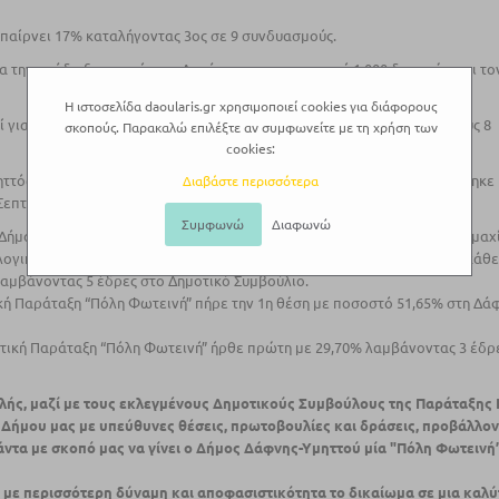
 παίρνει 17% καταλήγοντας 3ος σε 9 συνδυασµούς.
για την ανάδειξη υποψήφιου Δημάρχου, με συμμετοχή 1.000 δημοτών και το
Η ιστοσελίδα daoularis.gr χρησιμοποιεί cookies για διάφορους
ί για τη Δάφνη» παίρνει τη δεύτερη θέση με 28%, εκλέγοντας 5 από τους 8
σκοπούς. Παρακαλώ επιλέξτε αν συμφωνείτε με τη χρήση των
cookies:
ττός µαζί µπροστά», µε επικεφαλής το Μανόλη Ν. Σταυρακάκη, εκλέχθηκε
Διαβάστε περισσότερα
Σεπτέµβριο του 2014.
Συμφωνώ
Διαφωνώ
 Δήμαρχος του Δήμου Δάφνης-Υμηττού με την Ανεξάρτητη Δημοτική Συμμαχ
ογικής πορείας, παρά του ότι η νέα Παράταξη ξεκίνησε πιο αργά από κάθε
 λαμβάνοντας 5 έδρες στο Δημοτικό Συμβούλιο.
ική Παράταξη “Πόλη Φωτεινή” πήρε την 1η θέση με ποσοστό 51,65% στη Δά
τική Παράταξη “Πόλη Φωτεινή” ήρθε πρώτη με 29,70% λαμβάνοντας 3 έδρ
λής, μαζί με τους εκλεγμένους
Δημοτικούς Συμβούλους της Παράταξης
 Δήμου μας με υπεύθυνες θέσεις, πρωτοβουλίες και δράσεις, προβάλλον
άντα με σκοπό μας να γίνει ο Δήμος
Δάφνης-Υμηττού
μία "Πόλη Φωτεινή”
ε με περισσότερη δύναμη και αποφασιστικότητα το δικαίωμα σε µια καλ