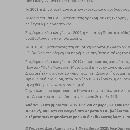
των εκλογών δίνει στην παράταξη 14%.
Το 2002, η Δηµοτική Παράταξη ενισχύεται και ο συνδυασµός
Το Μάιο του 2006 συμμετέχει στις προκριματικές εκλογές 
επιλέγουν με ποσοστό 75%.
Στις Δημοτικές εκλογές του 2006, η Δημοτική Παράταξη «Μαζ
συμβούλους της αντιπολίτευσης.
Το 2010, συµµετέχοντας στη Δηµοτική Παράταξη «Δάφνη-Υµη
Σύµβουλος στη Δάφνη και παρέµεινε στη θέση αυτή ως τον 
Στις Δημοτικές εκλογές του 2019 συμμετείχε ως υποψήφιος
Πολιτών “Πόλη Φωτεινή’’. Μετά από 3 μήνες έντονης προεκλ
Δημοτική κίνηση, στον 2ο γύρο ήταν η 2η Δημοτική δύναμη,
Την Κυριακή 2 Ιουνίου, στον 2ο γύρο των εκλογών, η Δημοτ
τη 2η θέση με 37,43% στον Υμηττό.
Στην κάλπη που αφορούσε το Κοινοτικό ψηφοδέλτιο η Δημο
του Δημάρχου που κέρδισε τον 2ο γύρο 2η με 27,46%.
Από τον Σεπτέμβριο του 2019 έως και σήμερα, ως επικεφα
Φωτεινή
,
συμμετέχει ενεργά στα Δημοτικά Συμβούλια του
αιτήματα των συμπολιτών μας και διεκδικώντας λύσεις, π
Ο Γιώργος
Δαουλάρης,
στις 8 Οκτωβρίου 2023, διεκδίκησ