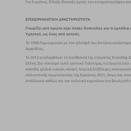
Για 9 χρόνια, δίδαξε βασικές αρχές του κινηµατογράφου κα
ΕΠΙΧΕΙΡΗΜΑΤΙΚΗ ΔΡΑΣΤΗΡΙΟΤΗΤΑ
Γνωρίζει από πρώτο χέρι πόσες δυσκολίες και τι εµπόδια
Υµηττού, ως ένας από αυτούς.
Το 1998 δηµιουργούν µε τον αδελφό του Αντώνη κατάστηµα 
Αµφιθέας.
To 2013 αναλαµβάνει τη διεύθυνση της εταιρείας branding 
Ελένη. Στο σύντοµο αυτό χρονικό διάστηµα, η εταιρεία έχει
enerdia, global sustain, elviart, Ιατρική Επίβλεψη, συνεργα
πολιτιστικής πρωτεύουσας της Ευρώπης 2021, όπως και συν
Απόλλωνα καθώς και την πολιτική καμπάνια του βουλευτή τ