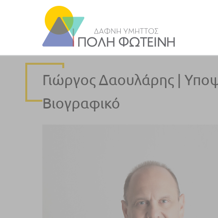
Γιώργος Δαουλάρης | Υποψ
Βιογραφικό