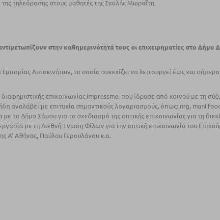
ι της τηλεόρασης στους µαθητές της Σχολής Μωραΐτη.
 αντιµετωπίζουν στην καθηµερινότητά τους οι επιχειρηµατίες στο Δήµο 
Εµπορίας Αυτοκινήτων, το οποίο συνεχίζει να λειτουργεί έως και σήµερα 
& διαφηµιστικής επικοινωνίας impressme, που ίδρυσε από κοινού µε τη σύζ
 ήδη αναλάβει µε επιτυχία σηµαντικούς λογαριασµούς, όπως: nrg, mani foo
σία µε το Δήµο Σάµου για το σχεδιασµό της οπτικής επικοινωνίας για τη διεκ
εργασία µε τη Διεθνή Ένωση Φίλων για την οπτική επικοινωνία του Επικού
ης Α’ Αθήνας, Παύλου Γερουλάνου κ.α.