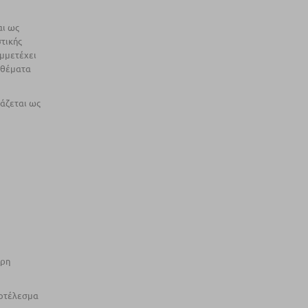
αι ως
στικής
υμμετέχει
 θέματα
άζεται ως
ήρη
ποτέλεσµα