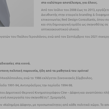
στο καλύτερο αποτέλεσμα, για όλους.
Από τον Ιούλιο του 2008 έως το 2013, εργάζετ
Διευθυντής στην εταιρεία branding & διαφημι
επικοινωνίας Red Design Consultants, όπου σ
και στη δημιουργική ομάδα ως σκηνοθέτης σε
οπτικοακουστικού υλικού.
ργατών του Παύλου Γερουλάνου, ενώ από τον Σεπτέμβριο του 2021 συνεργ
αδικασίες στα κοινά.
έντονη πολιτική παρουσία, ήδη από τα μαθητικά του χρόνια!
ρ. Μιχαλόπουλου, ενώ το 1986 εκλέγεται Συνοικιακός Σύµβουλος.
οδο 1991-94, Αντιπρόεδρος την περίοδο 1994-98.
α του Δηµοτικού Θερινού Κινηµατογράφου Cine – Δάφνη και αναπτύσσει πλ
υγενή συνεργασία του σκηνοθέτη Γ. Σµαραγδή.
τών «Καληµέρα Δάφνη», με προσωπικότητες από κάθε πολιτικό χώρο. Το α