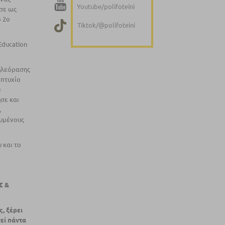
Youtube/polifoteini
σε ως
ο 2ο
Tiktok/@polifoteini
Education
.
ηλεόρασης
 πτυχίο
υ
σε και
,
ευμένους
 και το
Σ &
, ξέρει
εί πάντα