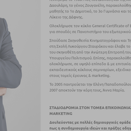
Δαουλάρη, το γένος Ζουγανέλη, παρακολούθη
μαθητής το 1ο Δημοτικό, το 3ο Γυμνάσιο και τ
Λύκειο της Δάφνης.
Ολοκλήρωσε τον κύκλο General Certificate of 
για σπουδές σε Πανεπιστήμιο του εξωτερικού
Σπούδασε Σκηνοθεσία Κινηματογράφου και Τ
στη Σχολή Λυκούργου Σταυράκου και έλαβε το
του σκηνοθέτη από την Ανώτερη Επιτροπή το
Υπουργείου Πολιτισμού. Eπίσης, παρακολούθη
ολοκλήρωσε, σε υψηλό επίπεδο & µε επιτυχία
εκπαιδευτικούς κύκλους σεμιναρίων, εξειδικ
στους τομείς έρευνας & marketing.
Το 2005 παντρεύεται την Ελένη Παπαδοπούλου
2007 αποκτούν την κόρη τους, Άννα Μαρία.
ΣΤΑΔΙΟΔΡΟΜΙΑ ΣΤΟΝ ΤΟΜΕΑ ΕΠΙΚΟΙΝΩΝΙΑ
MARKETING
Δουλεύοντας µε πολλές δημιουργικές ομάδες
πως η συνδηµιουργία ιδεών και πράξης οδηγ