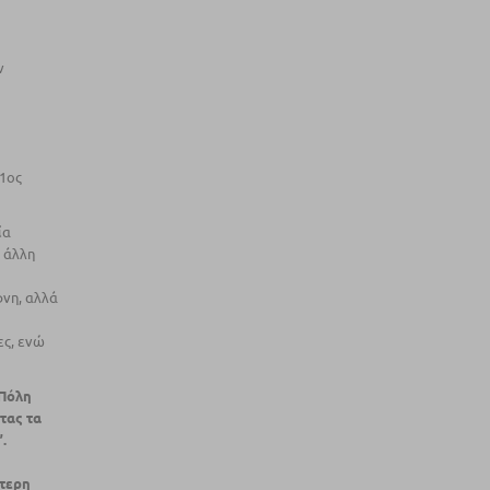
ν
 1ος
ία
 άλλη
φνη, αλλά
ες, ενώ
Πόλη
τας τα
.
ύτερη