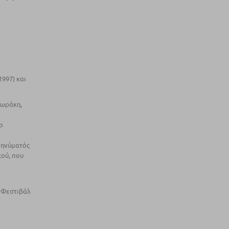
997) και
δωράκη,
ο
µηνύµατός
κού, που
ο Φεστιβάλ