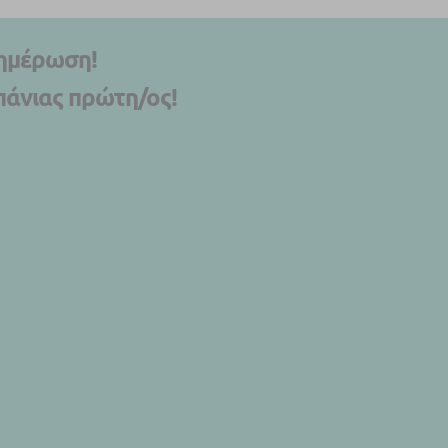
νημέρωση!
πάνιας πρώτη/ος!