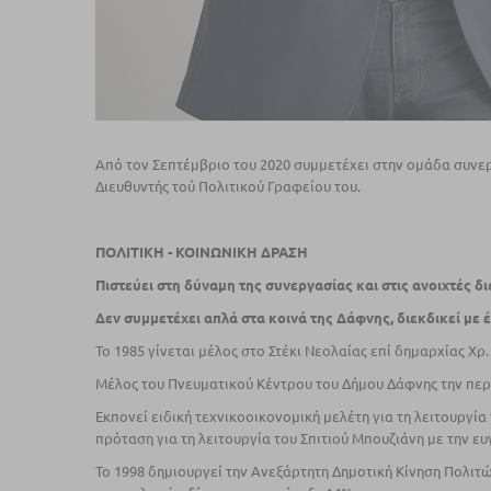
Από τον Σεπτέμβριο του 2020 συμμετέχει στην ομάδα συνε
Διευθυντής τού Πολιτικού Γραφείου του.
ΠΟΛΙΤΙΚΗ - ΚΟΙΝΩΝΙΚΗ ΔΡΑΣΗ
Πιστεύει στη δύναμη της συνεργασίας και στις ανοιχτές δι
Δεν συµµετέχει απλά στα κοινά της Δάφνης, διεκδικεί µε 
Το 1985 γίνεται µέλος στο Στέκι Νεολαίας επί δημαρχίας Χ
Μέλος του Πνευµατικού Κέντρου του Δήμου Δάφνης την περί
Εκπονεί ειδική τεχνικοοικονοµική µελέτη για τη λειτουργί
πρόταση για τη λειτουργία του Σπιτιού Μπουζιάνη µε την ε
Το 1998 δηµιουργεί την Ανεξάρτητη Δηµοτική Κίνηση Πολι