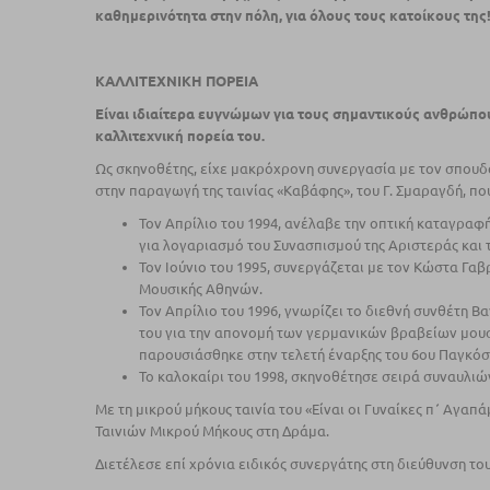
καθημερινότητα στην πόλη, για όλους τους κατοίκους της
ΚΑΛΛΙΤΕΧΝΙΚΗ ΠΟΡΕΙΑ
Είναι ιδιαίτερα ευγνώμων για τους σημαντικούς ανθρώπο
καλλιτεχνική πορεία του.
Ως σκηνοθέτης, είχε μακρόχρονη συνεργασία µε τον σπουδ
στην παραγωγή της ταινίας «Καβάφης», του Γ. Σμαραγδή, 
Τον Απρίλιο του 1994, ανέλαβε την οπτική καταγρα
για λογαριασµό του Συνασπισµού της Αριστεράς και 
Τον Ιούνιο του 1995, συνεργάζεται µε τον Κώστα Γ
Μουσικής Αθηνών.
Τον Απρίλιο του 1996, γνωρίζει το διεθνή συνθέτη 
του για την απονοµή των γερµανικών βραβείων µουσι
παρουσιάσθηκε στην τελετή έναρξης του 6ου Παγκόσ
Το καλοκαίρι του 1998, σκηνοθέτησε σειρά συναυλι
Με τη µικρού µήκους ταινία του «Είναι οι Γυναίκες π΄ Αγαπ
Ταινιών Μικρού Μήκους στη Δράµα.
Διετέλεσε επί χρόνια ειδικός συνεργάτης στη διεύθυνση το