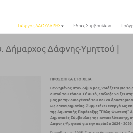
Γιώργος ΔΑΟΥΛΑΡΗΣ
Έδρες Συμβουλίων
Πρόγ
. Δήμαρχος Δάφνης-Υμηττού |
ΠΡΟΣΩΠΙΚΑ ΣΤΟΙΧΕΙΑ
Γεννημένος στον Δήμο μας, νοιάζεται για το 
αυτού του τόπου. Γι’ αυτό, επέλεξε να ζει
στη
μας µε την οικογένειά του και να δραστηριοπ
ως επιχειρηματίας. Συμμετέχει ενεργά ως ε
της Δημοτικής Παράταξης "Πόλη Φωτεινή" &
Δημοτικός Σύμβουλος της αντιπολίτευσης,
σ
Δάφνης-Υμηττού για την περίοδο 2024 - 2029.
Γεννήθηκε το 1968. Γιος του Διονύση και της Ά