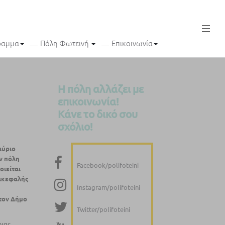
ραμμα
Πόλη Φωτεινή
Επικοινωνία
Η πόλη αλλάζει με
επικοινωνία!
Κάνε το δικό σου
σχόλιο!
αύριο
ν
πόλη
Facebook/polifoteini
οιείται
πικεφαλής
Instagram/polifoteini
τον
Δήμο
Twitter/polifoteini
ννας