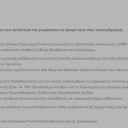
!
υς που συνάντησε και µοιράστηκε το όραμά τους στην επαγγελματική,
αίο Έλληνα δημιουργό Γιάννη Σμαραγδή σε τηλεοπτικές παραγωγές (1989-1
που απέσπασε πλήθος διεθνών βραβείων και διακρίσεων.
φή τιµητικής εκδήλωσης του ποιητή Μανόλη Αναγνωστάκη µε τον Μίκη Θεο
της Προόδου.
αβρά στην παράστασή του «Με Φως και Θάνατον Ακαταπαύστως» στο Μέγαρ
Βαγγέλη Παπαθανασίου, για τον οποίο αναλαµβάνει τη δηµιουργία οπτικού 
κής Εcho. Το 1997 ξανασυνεργάστηκαν για τη δηµιουργία του οπτικού υλι
µιου Πρωταθλήµατος Στίβου στο Παναθηναϊκό Στάδιο.
ών της Βίκυς Μοσχολιού στον Λυκαβηττό, σε παραγωγή Δήµου Αθηναίων.
άµε», κέρδισε τιµητική διάκριση το 1992, ανάµεσα σε 92 συµµετοχές, στο 6
υ Αετοπούλειου Πολιτιστικού Κέντρου του Δ. Χαλανδρίου.