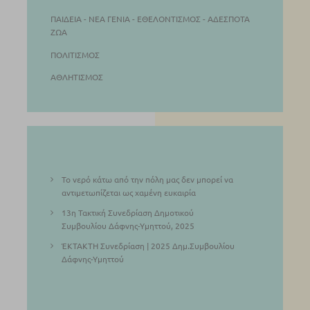
ΠΑΙΔΕΊΑ - ΝΕΑ ΓΕΝΙΆ - ΕΘΕΛΟΝΤΙΣΜΌΣ - ΑΔΈΣΠΟΤΑ
ΖΏΑ
ΠΟΛΙΤΙΣΜΌΣ
ΑΘΛΗΤΙΣΜΌΣ
Το νερό κάτω από την πόλη μας δεν μπορεί να
αντιμετωπίζεται ως χαμένη ευκαιρία
13η Τακτική Συνεδρίαση Δημοτικού
Συμβουλίου Δάφνης-Υμηττού, 2025
ΈΚΤΑΚΤΗ Συνεδρίαση | 2025 Δημ.Συμβουλίου
Δάφνης-Υμηττού