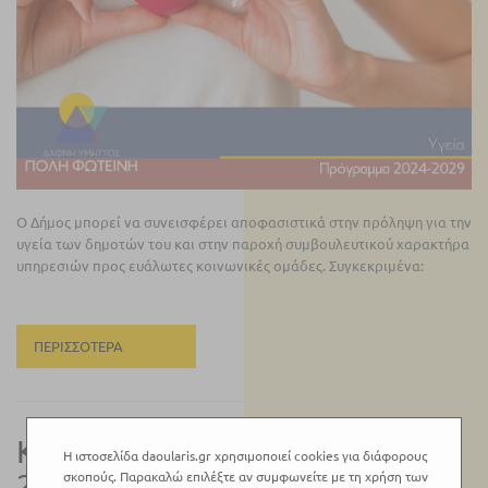
Ο Δήμος μπορεί να συνεισφέρει αποφασιστικά στην πρόληψη για την
υγεία των δημοτών του και στην παροχή συμβουλευτικού χαρακτήρα
υπηρεσιών προς ευάλωτες κοινωνικές ομάδες. Συγκεκριμένα:
ΠΕΡΙΣΣΌΤΕΡΑ
Καθαριότητα | Πρόγραμμα
Η ιστοσελίδα daoularis.gr χρησιμοποιεί cookies για διάφορους
2024-2029
σκοπούς. Παρακαλώ επιλέξτε αν συμφωνείτε με τη χρήση των