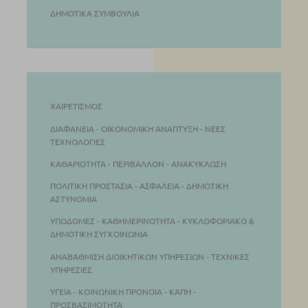
ΔΗΜΟΤΙΚΆ ΣΥΜΒΟΎΛΙΑ
ΧΑΙΡΕΤΙΣΜΌΣ
ΔΙΑΦΆΝΕΙΑ - ΟΙΚΟΝΟΜΙΚΉ ΑΝΆΠΤΥΞΗ - ΝΈΕΣ
ΤΕΧΝΟΛΟΓΊΕΣ
ΚΑΘΑΡΙΌΤΗΤΑ - ΠΕΡΙΒΆΛΛΟΝ - ΑΝΑΚΎΚΛΩΣΗ
ΠΟΛΙΤΙΚΉ ΠΡΟΣΤΑΣΊΑ - ΑΣΦΆΛΕΙΑ - ΔΗΜΟΤΙΚΉ
ΑΣΤΥΝΟΜΊΑ
ΥΠΟΔΟΜΈΣ - ΚΑΘΗΜΕΡΙΝΌΤΗΤΑ - ΚΥΚΛΟΦΟΡΙΑΚΌ &
ΔΗΜΟΤΙΚΉ ΣΥΓΚΟΙΝΩΝΊΑ
ΑΝΑΒΆΘΜΙΣΗ ΔΙΟΙΚΗΤΙΚΏΝ ΥΠΗΡΕΣΙΏΝ - ΤΕΧΝΙΚΈΣ
ΥΠΗΡΕΣΊΕΣ
ΥΓΕΙΆ - ΚΟΙΝΩΝΙΚΉ ΠΡΌΝΟΙΑ - ΚΑΠΗ -
ΠΡΟΣΒΑΣΙΜΌΤΗΤΑ