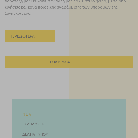
παράταξή μας θα κάνει την πόλη μας πολιτιστικό φάρο, μέσα από
κινήσεις και έργα ποιοτικής αναβάθμισης των υποδομών της.
Συγκεκριμένα:
ΠΕΡΙΣΣΌΤΕΡΑ
LOAD MORE
ΝΈΑ
ΕΚΔΗΛΏΣΕΙΣ
ΔΕΛΤΊΑ ΤΎΠΟΥ