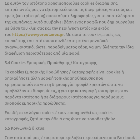
Σε αυτόν τον ιστότοπο χρησιμοποιούμε cookies διαφήμισης,
επιτρέποντάς μας να εξατομικεύσουμε τις διαφημίσεις για εσάς και
εμείς (και τρίτα μέρη) αποκτούμε πληροφορίες για τα αποτελέσματα
της καμπάνιας. Αυτό συμβαίνει βάση ενός προφίλ που δημιουργούμε
με βάση του κλικ σας και την περιήγηση εντός και εκτός
του
https://www.yeroulanos.gr
. Με αυτά τα cookies, εσείς, ως
επισκέπτης του ιστότοπου συνδέεστε με ένα μοναδικό
αναγνωριστικό, ώστε, παραδείγματος χάρη, να μην βλέπετε την ίδια
διαφήμιση περισσότερες από μία φορά.
5.4 Cookies Εμπορικής Προώθησης / Καταγραφής
Τα cookies Εμπορικής Προώθησης / Καταγραφής είναι cookies ή
οποιαδήποτε άλλη μορφή τοπικής αποθήκευσης που
χρησιμοποιούνται για τη δημιουργία προφίλ χρηστών ώστε να
προβάλλονται διαφημίσεις, ή για την καταγραφή του χρήστη στον
παρόντα ιστότοπο ή σε διάφορους ιστότοπους για παρόμοιους
σκοπούς εμπορικής προώθησης.
Επειδή τα εν λόγω cookies έχουν επισημανθεί ως cookies
καταγραφής, ζητάμε την άδειά σας ώστε να τοποθετηθούν.
5.5 Κοινωνικά δίκτυα
Στον ιστότοπό μας, έχουμε συμπεριλάβει περιεχόμενο από Facebook