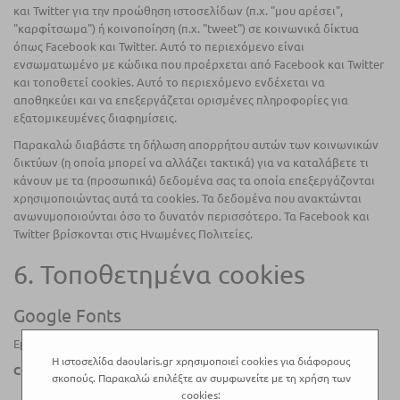
και Twitter για την προώθηση ιστοσελίδων (π.χ. "μου αρέσει",
"καρφίτσωμα") ή κοινοποίηση (π.χ. "tweet") σε κοινωνικά δίκτυα
όπως Facebook και Twitter. Αυτό το περιεχόμενο είναι
ενσωματωμένο με κώδικα που προέρχεται από Facebook και Twitter
και τοποθετεί cookies. Αυτό το περιεχόμενο ενδέχεται να
αποθηκεύει και να επεξεργάζεται ορισμένες πληροφορίες για
εξατομικευμένες διαφημίσεις.
Παρακαλώ διαβάστε τη δήλωση απορρήτου αυτών των κοινωνικών
δικτύων (η οποία μπορεί να αλλάζει τακτικά) για να καταλάβετε τι
κάνουν με τα (προσωπικά) δεδομένα σας τα οποία επεξεργάζονται
χρησιμοποιώντας αυτά τα cookies. Τα δεδομένα που ανακτώνται
ανωνυμοποιούνται όσο το δυνατόν περισσότερο. Τα Facebook και
Twitter βρίσκονται στις Ηνωμένες Πολιτείες.
6. Τοποθετημένα cookies
Google Fonts
Εμπορικής Προώθησης / Καταγραφής
Η ιστοσελίδα daoularis.gr χρησιμοποιεί cookies για διάφορους
CONSENT TO SERVICE GOOGLE-FONTS
σκοπούς. Παρακαλώ επιλέξτε αν συμφωνείτε με τη χρήση των
cookies: