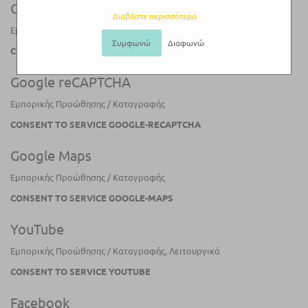
Google Analytics
Διαβάστε περισσότερα
Εμπορικής Προώθησης / Καταγραφής
Συμφωνώ
Διαφωνώ
CONSENT TO SERVICE GOOGLE ANALYTICS
Google reCAPTCHA
Εμπορικής Προώθησης / Καταγραφής
CONSENT TO SERVICE GOOGLE-RECAPTCHA
Google Maps
Εμπορικής Προώθησης / Καταγραφής
CONSENT TO SERVICE GOOGLE-MAPS
YouTube
Εμπορικής Προώθησης / Καταγραφής, Λειτουργικά
CONSENT TO SERVICE YOUTUBE
Facebook