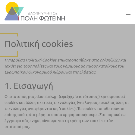
Πολιτική cookies
Η παρούσα Πολιτική Cookies επικαιροποιήθηκε στις 27/04/2023 και
ισχύει για τους πολίτες και τους νόμιμους μόνιμους κατοίκους του
Ευρωπαϊκού Οικονομικού Χώρου και της Ελβετίας.
1. Εισαγωγή
Ο ιστότοπός μας, daoularis.gr (εφεξής: 'ο ιστότοπος') χρησιμοποιεί
cookies και άλλες σχετικές τεχνολογίες (για λόγους ευκολίας όλες οι
τεχνολογίες αναφέρονται ως 'cookies'). Τα cookies τοποθετούνται
επίσης από τρίτα μέρη τα οποία χρησιμοποιήσουμε. Στο παρακάτω
έγγραφο σάς ενημερώνουμε για τη χρήση των cookies στόν
ιστότοπό μας.