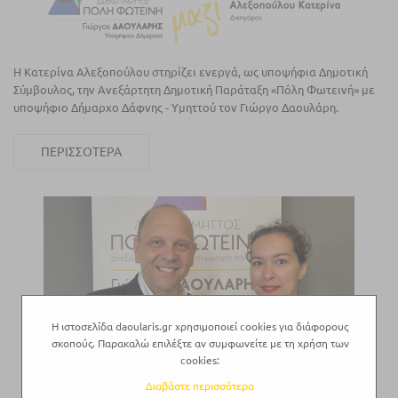
Η Κατερίνα Αλεξοπούλου στηρίζει ενεργά, ως υποψήφια Δημοτική
Σύμβουλος, την Ανεξάρτητη Δημοτική Παράταξη «Πόλη Φωτεινή» με
υποψήφιο Δήμαρχο Δάφνης - Υμηττού τον Γιώργο Δαουλάρη.
ΠΕΡΙΣΣΌΤΕΡΑ
Η ιστοσελίδα daoularis.gr χρησιμοποιεί cookies για διάφορους
σκοπούς. Παρακαλώ επιλέξτε αν συμφωνείτε με τη χρήση των
cookies:
Διαβάστε περισσότερα