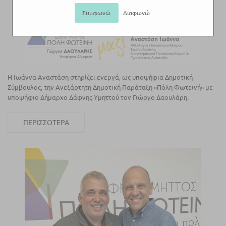
Συμφωνώ
Διαφωνώ
Η Ιωάννα Αναστάση στηρίζει ενεργά, ως υποψήφια Δημοτική
Σύμβουλος, την Ανεξάρτητη Δημοτική Παράταξη «Πόλη Φωτεινή» με
υποψήφιο Δήμαρχο Δάφνης-Υμηττού τον Γιώργο Δαουλάρη.
ΠΕΡΙΣΣΌΤΕΡΑ