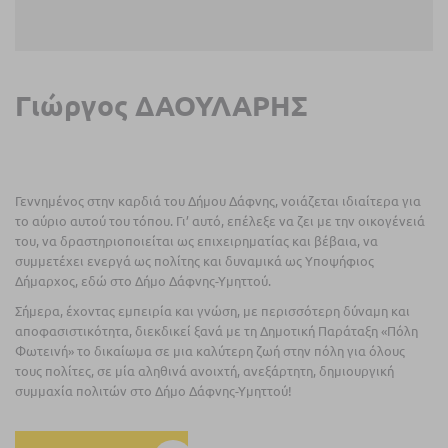
Γιώργος ΔΑΟΥΛΑΡΗΣ
Γεννημένος στην καρδιά του Δήμου Δάφνης, νοιάζεται ιδιαίτερα για
το αύριο αυτού του τόπου. Γι’ αυτό, επέλεξε να ζει με την οικογένειά
του, να δραστηριοποιείται ως επιχειρηματίας και βέβαια, να
συμμετέχει ενεργά ως πολίτης και δυναμικά ως Υποψήφιος
Δήμαρχος, εδώ στο Δήμο Δάφνης-Υμηττού.
Σήμερα, έχοντας εμπειρία και γνώση, με περισσότερη δύναμη και
αποφασιστικότητα, διεκδικεί ξανά με τη Δημοτική Παράταξη «Πόλη
Φωτεινή» το δικαίωμα σε μια καλύτερη ζωή στην πόλη για όλους
τους πολίτες, σε μία αληθινά ανοιχτή, ανεξάρτητη, δημιουργική
συμμαχία πολιτών στο Δήμο Δάφνης-Υμηττού!