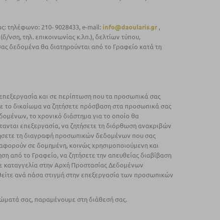
: τηλέφωνο: 210- 9028433, e-mail:
info@daoularis.gr
,
/νση, τηλ. επικοινωνίας κ.λπ.), δελτίων τύπου,
ς δεδομένα θα διατηρούνται από το Γραφείο κατά τη
 επεξεργασία και σε περίπτωση που τα προσωπικά σας
ετε το δικαίωμα να ζητήσετε πρόσβαση στα προσωπικά σας
δομένων, το χρονικό διάστημα για το οποίο θα
ανται επεξεργασία, να ζητήσετε τη διόρθωση ανακριβών
ήσετε τη διαγραφή προσωπικών δεδομένων που σας
αφορούν σε δομημένη, κοινώς χρησιμοποιούμενη και
η από το Γραφείο, να ζητήσετε την απευθείας διαβίβαση
τε καταγγελία στην Αρχή Προστασίας Δεδομένων
θείτε ανά πάσα στιγμή στην επεξεργασία των προσωπικών
ιώματά σας, παραμένουμε στη διάθεσή σας.