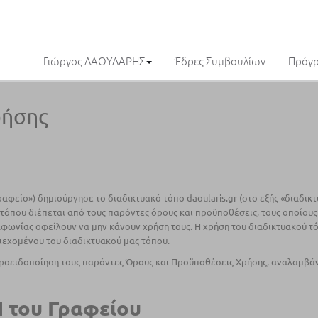
Γιώργος ΔΑΟΥΛΑΡΗΣ
Έδρες Συμβουλίων
Πρόγ
ρήσης
ραφείο») δημιούργησε το διαδικτυακό τόπο daoularis.gr (στο εξής «διαδι
ύ τόπου διέπεται από τους παρόντες όρους και προϋποθέσεις, τους οποίου
ιαφωνίας οφείλουν να μην κάνουν χρήση τους. Η χρήση του διαδικτυακού 
εχομένου του διαδικτυακού μας τόπου.
προειδοποίηση τους παρόντες Όρους και Προϋποθέσεις Χρήσης, αναλαμβά
του Γραφείου