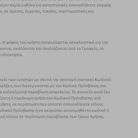
ν φέρει καμία ευθύνη για καταστροφές οποιασδήποτε μορφής
σε άμεσες, έμμεσες, τυχαίες, συμπτωματικές και
. Η ψήφος του χρήστη καταγράφεται αποκλειστικά για την
νται, αναλύονται και σχολιάζονται από το Γραφείο, το
 ιδιοκτησία.
οιχεία των χρηστών με σκοπό την απονομή σχετικού Κωδικού
ς πράξεις που διενεργούνται με τον Κωδικό Πρόσβασης και
α ενδεχόμενη) παραβίαση ασφαλείας. Τα στοιχεία αυτά δεν
θαίρετη ή παράνομη χρήση του Κωδικού Πρόσβασης από
χρήστη, σε περίπτωση που υποστεί οποιουδήποτε είδους
Κωδικού Πρόσβασης ή να ακυρώσει απονεμηθέντα κωδικό ή
ακού τόπου, σε περίπτωση παραβίασης των Όρων Χρήσης.