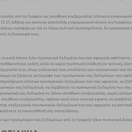
ασίας από το Γραφείο ως υπεύθυνο επεξεργασίας (στοιχεία επικοινωνίας
2 37, Αθήνα) για σκοπούς αποστολής ενημερωτικού υλικού του Γραφείου (δ
σεων συναφών με την εν λόγω πολιτική δραστηριότητα. Τα προσωπικά σα
σετε τη διαγραφή τους.
α το κατά πόσον ή όχι προσωπικά δεδομένα που σας αφορούν υφίστανται
ποθήκευση και χρήση, αλλά σε καμία περίπτωση διάθεση σε τρίτους), έχ
εξεργασία τους, όπως ενδεικτικά τους αποδέκτες των προσωπικών σας δε
καίωμα να ζητήσετε αντίγραφο των προσωπικών σας δεδομένων που υφίστ
η συμπλήρωση ελλιπών προσωπικών δεδομένων που σας αφορούν, να ζητ
οσωπικών σας δεδομένων, να λαμβάνετε τα προσωπικά δεδομένα που σας 
ροσωπικά σας δεδομένα σε άλλον υπεύθυνο επεξεργασίας, χωρίς αντίρρησ
υπεύθυνο επεξεργασίας, εφόσον αυτό είναι τεχνικά εφικτό, να υποβάλε
 στην επεξεργασία προσωπικών δεδομένων που σας αφορούν, να αντιταχ
καλέσετε τη συγκατάθεσή σας οποτεδήποτε.
ία των προσωπικών σας δεδομένων από το Γραφείο ή/και τα σχετικά δικα