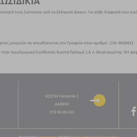
ΩΣΙΔΙΚΙΑ
ποίησή τους διέπονται από το Ελληνικό Δίκαιο. Για κάθε διαφορά που τ
ρήστες μπορούν να απευθύνονται στο Γραφείο στον αριθμό : 210- 9028433
 στην ταχυδρομική διεύθυνση: Κωστή Παλαμά 2 & Λ. Βουλιαγμένης 161 Δάφ
ΚΩΣΤΉ ΠΑΛΑΜΑ 2
ΔΆΦΝΗ
210 90 28 433
Branded by
impressme
©2019
|
Όροι χρήσης
|
Cookie policy