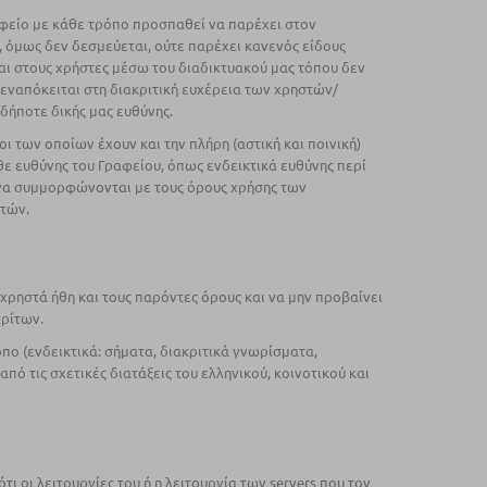
αφείο με κάθε τρόπο προσπαθεί να παρέχει στον
, όμως δεν δεσμεύεται, ούτε παρέχει κανενός είδους
αι στους χρήστες μέσω του διαδικτυακού μας τόπου δεν
εναπόκειται στη διακριτική ευχέρεια των χρηστών/
δήποτε δικής μας ευθύνης.
ι των οποίων έχουν και την πλήρη (αστική και ποινική)
θε ευθύνης του Γραφείου, όπως ενδεικτικά ευθύνης περί
ι να συμμορφώνονται με τους όρους χρήσης των
υτών.
χρηστά ήθη και τους παρόντες όρους και να μην προβαίνει
τρίτων.
πο (ενδεικτικά: σήματα, διακριτικά γνωρίσματα,
πό τις σχετικές διατάξεις του ελληνικού, κοινοτικού και
ι οι λειτουργίες του ή η λειτουργία των servers που τον