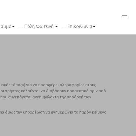
ραμμα
Πόλη Φωτεινή
Επικοινωνία
κτυακός τόπος») για να προσφέρει πληροφορίες στους
ς οι χρήστες καλούνται να διαβάσουν προσεκτικά πριν από
τόπου συνεπάγεται ανεπιφύλακτα την αποδοχή των
νει όμως την υποχρέωση να ενημερώνει το παρόν κείμενο