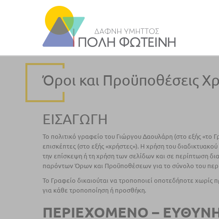
Όροι και Προϋποθέσεις Χ
ΕΙΣΑΓΩΓΗ
To πολιτικό γραφείο του Γιώργου Δαουλάρη (στο εξής «το Γ
επισκέπτες (στο εξής «χρήστες»). Η χρήση του διαδικτυακο
την επίσκεψη ή τη χρήση των σελίδων και σε περίπτωση δ
παρόντων Όρων και Προϋποθέσεων για το σύνολο του περι
Το Γραφείο δικαιούται να τροποποιεί οποτεδήποτε χωρίς 
για κάθε τροποποίηση ή προσθήκη.
ΠΕΡΙΕΧΟΜΕΝΟ – ΕΥΘΥΝΗ 