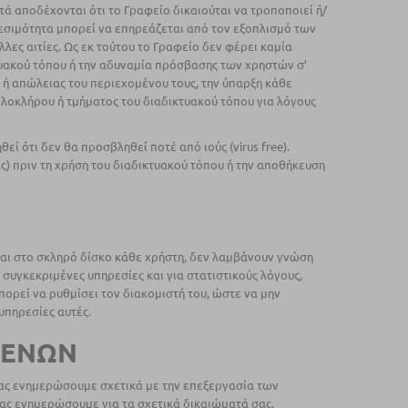
τά αποδέχονται ότι το Γραφείο δικαιούται να τροποποιεί ή/
θεσιμότητα μπορεί να επηρεάζεται από τον εξοπλισμό των
ες αιτίες. Ως εκ τούτου το Γραφείο δεν φέρει καμία
κτυακού τόπου ή την αδυναμία πρόσβασης των χρηστών σ’
 ή απώλειας του περιεχομένου τους, την ύπαρξη κάθε
ολοκλήρου ή τμήματος του διαδικτυακού τόπου για λόγους
 ότι δεν θα προσβληθεί ποτέ από ιούς (virus free).
ας) πριν τη χρήση του διαδικτυακού τόπου ή την αποθήκευση
νται στο σκληρό δίσκο κάθε χρήστη, δεν λαμβάνουν γνώση
συγκεκριμένες υπηρεσίες και για στατιστικούς λόγους,
πορεί να ρυθμίσει τον διακομιστή του, ώστε να μην
υπηρεσίες αυτές.
ΟΜΕΝΩΝ
ας ενημερώσουμε σχετικά με την επεξεργασία των
σας ενημερώσουμε για τα σχετικά δικαιώματά σας.