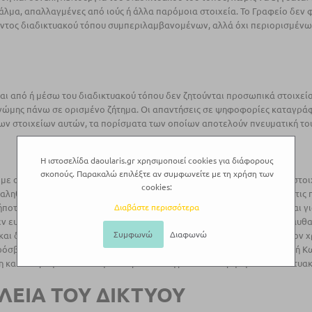
φάλμα, απαλλαγμένες από ιούς ή άλλα παρόμοια στοιχεία. Το Γραφείο δε
τος διαδικτυακού τόπου συμπεριλαμβανομένων, αλλά όχι περιορισμένων, 
αι από ή μέσω του διαδικτυακού τόπου δεν ζητούνται προσωπικά στοιχεία
νώμης πάνω σε ορισμένο ζήτημα. Οι απαντήσεις σε ψηφοφορίες καταγράφο
ων στοιχείων αυτών, τα πορίσματα των οποίων αποτελούν πνευματική του
Η ιστοσελίδα daoularis.gr χρησιμοποιεί cookies για διάφορους
σκοπούς. Παρακαλώ επιλέξτε αν συμφωνείτε με τη χρήση των
η με ορισμένες ιστοσελίδες, ενδέχεται να ζητηθούν από το Γραφείο τα στ
cookies:
αληθή, ακριβή, έγκυρα και πλήρη. Οι χρήστες είναι υπεύθυνοι για όλες τι
Διαβάστε περισσότερα
ποτε μη εξουσιοδοτημένη χρήση αυτού και για οποιαδήποτε (ακόμα και γι
δεν ευθύνεται για οποιαδήποτε βλάβη ή ζημία τυχόν προκύψει από την αυ
Συμφωνώ
Διαφωνώ
 και διατηρεί το δικαίωμα να ζητήσει την καταβολή αποζημίωσης από τον 
ρόσβασης. Το Γραφείο δικαιούται οποτεδήποτε να αρνηθεί την απονομή 
η και να αρνηθεί οποιαδήποτε τρέχουσα ή μέλλουσα χρήση του διαδικτυ
ΛΕΙΑ ΤΟΥ ΔΙΚΤΥΟΥ