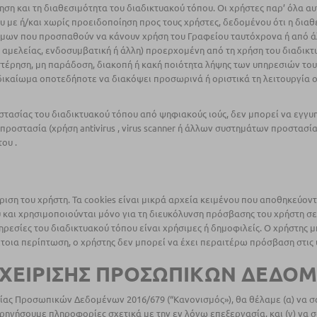
ση και τη διαθεσιμότητα του διαδικτυακού τόπου. Οι χρήστες παρ’ όλα αυ
ου με ή/και χωρίς προειδοποίηση προς τους χρήστες, δεδομένου ότι η δια
μων που προσπαθούν να κάνουν χρήση του Γραφείου ταυτόχρονα ή από άλλ
εξ αμελείας, ενδοσυμβατική ή άλλη) προερχομένη από τη χρήση του διαδι
στέρηση, μη παράδοση, διακοπή ή κακή ποιότητα λήψης των υπηρεσιών του
 δικαίωμα οποτεδήποτε να διακόψει προσωρινά ή οριστικά τη λειτουργία 
ασίας του διαδικτυακού τόπου από ψηφιακούς ιούς, δεν μπορεί να εγγυηθεί
 προστασία (χρήση antivirus , virus scanner ή άλλων συστημάτων προστασί
ου .
ριση του χρήστη. Τα cookies είναι μικρά αρχεία κειμένου που αποθηκεύο
και χρησιμοποιούνται μόνο για τη διευκόλυνση πρόσβασης του χρήστη σε 
ηρεσίες του διαδικτυακού τόπου είναι χρήσιμες ή δημοφιλείς. O χρήστης μ
τέτοια περίπτωση, ο χρήστης δεν μπορεί να έχει περαιτέρω πρόσβαση στις 
ΑΧΕΙΡΙΣΗΣ ΠΡΟΣΩΠΙΚΩΝ ΔΕΔ
ας Προσωπικών Δεδομένων 2016/679 (“Κανονισμός»), θα θέλαμε (α) να σ
ρηγήσουμε πληροφορίες σχετικά με την εν λόγω επεξεργασία, και (γ) να 