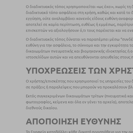
Ο διαδικτυακός τόπος χρησιμοποιείται «ως έχει», χωρίς 
διαδικτυακό τόπο ασφάλεια στη χρήση, καθώς και κατά το δ
εγγύηση, ούτε αναλαμβάνει κανενός είδους ευθύνη αναφορι
αποτελεί σε καμία περίπτωση, ευθέως ή εμμέσως, παρότρυν
επισκεπτών να αξιολογήσουν ό,τι τους παρέχεται και να ε
Ο διαδικτυακός τόπος δύναται να παραπέμπει μέσω “συνδέσμ
ευθύνη για την ασφάλεια, το σύννομο και την εγκυρότητα 
δικαιωμάτων πνευματικής και βιομηχανικής ιδιοκτησίας ή 
ιστοσελίδων αυτών και να απευθύνονται απευθείας στους 
ΥΠΟΧΡΕΩΣΕΙΣ ΤΩΝ ΧΡΗ
Ο χρήστης/επισκέπτης που χρησιμοποιεί τις υπηρεσίες του 
σε πράξεις ή παραλείψεις που μπορούν να προκαλέσουν βλά
Εκτός συγκεκριμένων δικαιωμάτων τρίτων (πνευματικά και 
φωτογραφίες, κείμενα και όλα εν γένει τα αρχεία), αποτελε
διεθνούς δικαίου.
ΑΠΟΠΟΙΗΣΗ ΕΥΘΥΝΗΣ
Το Γραφείο καταβάλλει κάθε δυνατή προσπάθεια για την ορθή