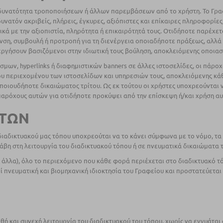
τη δυνατότητα τροποποιήσεων ή άλλων παρεμβάσεων από το χρήστη. Το Γρ
υνατόν ακριβείς, πλήρεις, έγκυρες, αξιόπιστες και επίκαιρες πληροφορίες
κά με την αξιοπιστία, πληρότητα ή επικαιρότητά τους. Οτιδήποτε παρέχετ
ση, συμβουλή ή προτροπή για τη διενέργεια οποιαδήποτε πράξεως, αλλά 
νεργήσουν βασιζόμενοι στην ιδιωτική τους βούληση, αποκλειόμενης οποιασ
ων, hyperlinks ή διαφημιστικών banners σε άλλες ιστοσελίδες, οι πάροχο
του περιεχομένου των ιστοσελίδων και υπηρεσιών τους, αποκλειόμενης κά
οποιουδήποτε δικαιώματος τρίτου. Ως εκ τούτου οι χρήστες υποχρεούντα
παρόχους αυτών για οτιδήποτε προκύψει από την επίσκεψη ή/και χρήση α
ΣΤΩΝ
διαδικτυακού μας τόπου υποχρεούται να το κάνει σύμφωνα με το νόμο, τα 
βη στη λειτουργία του διαδικτυακού τόπου ή σε πνευματικά δικαιώματα 
άλλα), όλο το περιεχόμενο που κάθε φορά περιέχεται στο διαδικτυακό τό
ί πνευματική και βιομηχανική ιδιοκτησία του Γραφείου και προστατεύεται α
 και συνεχή λειτουργία του διαδικτυακού του τόπου, χωρίς να εγγυάται ότ