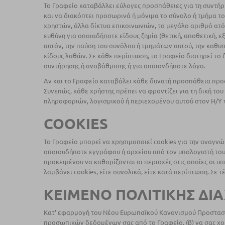
Το Γραφείο καταβάλλει εύλογες προσπάθειες για τη συντήρη
και να διακόπτει προσωρινά ή μόνιμα το σύνολο ή τμήμα τ
χρηστών, άλλα δίκτυα επικοινωνιών, το μεγάλο αριθμό ατό
ευθύνη για οποιαδήποτε είδους ζημία (θετική, αποθετική, 
αυτόν, την παύση του συνόλου ή τμημάτων αυτού, την καθυ
είδους λαθών. Σε κάθε περίπτωση, το Γραφείο διατηρεί το
συντήρησης ή αναβάθμισης ή για οποιονδήποτε λόγο.
Αν και το Γραφείο καταβάλει κάθε δυνατή προσπάθεια προστ
Συνεπώς, κάθε χρήστης πρέπει να φροντίζει για τη δική του
πληροφοριών, λογισμικού ή περιεχομένου αυτού στον Η/Υ τ
COOKIES
Το Γραφείο μπορεί να χρησιμοποιεί cookies για την αναγνώ
οποιουδήποτε εγγράφου ή αρχείου από τον υπολογιστή του 
προκειμένου να καθορίζονται οι περιοχές στις οποίες οι υπ
λαμβάνει cookies, είτε συνολικά, είτε κατά περίπτωση. Σε 
ΚΕΙΜΕΝΟ ΠΟΛΙΤΙΚΗΣ ΔΙ
Κατ’ εφαρμογή του Νέου Ευρωπαϊκού Κανονισμού Προστασί
προσωπικών δεδομένων σας από το Γραφείο, (β) να σας χο