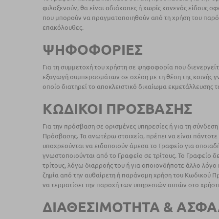
φιλοξενούν, θα είναι αδιάκοπες ή χωρίς κανενός είδους σ
που μπορούν να πραγματοποιηθούν από τη χρήση του παρόν
επακόλουθες.
ΨΗΦΟΦΟΡΙΕΣ
Για τη συμμετοχή του χρήστη σε ψηφοφορία που διενεργείτ
εξαγωγή συμπερασμάτων σε σχέση με τη θέση της κοινής γ
οποίο διατηρεί το αποκλειστικό δικαίωμα εκμετάλλευσης τ
ΚΩΔΙΚΟΙ ΠΡΟΣΒΑΣΗΣ
Για την πρόσβαση σε ορισμένες υπηρεσίες ή για τη σύνδεσ
Πρόσβασης. Τα ανωτέρω στοιχεία, πρέπει να είναι πάντοτε 
υποχρεούνται να ειδοποιούν άμεσα το Γραφείο για οποιαδή
γνωστοποιούνται από το Γραφείο σε τρίτους. Το Γραφείο 
τρίτους, λόγω διαρροής του ή για οποιονδήποτε άλλο λόγο
ζημία από την αυθαίρετη ή παράνομη χρήση του Κωδικού Π
να τερματίσει την παροχή των υπηρεσιών αυτών στο χρήστ
ΔΙΑΘΕΣΙΜΟΤΗΤΑ & ΑΣΦΑ