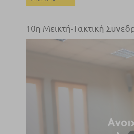
10η Μεικτή-Τακτική Συνεδ