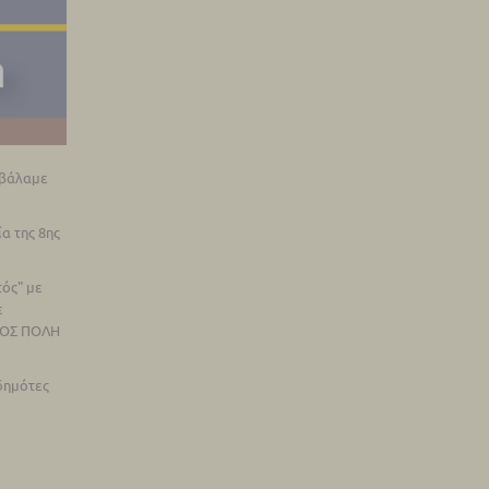
οβάλαμε
α της 8ης
ός" με
ε
ΤΤΟΣ ΠΟΛΗ
δημότες